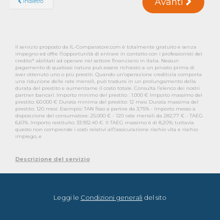
Avanti
Indietro
Il servizio proposto da IL-Comparatore.com è totalmente gratuito e senza
impegno ed offre l\'opportunità di entrare in contatto con i professionisti del
credito* abilitati ad operare nel settore finanziario in Italia. Nessun
pagamento di qualsiasi natura può essere richiesto a un privato prima di
aver ottenuto uno o più prestiti. Quando un’operazione creditizia comporta
una riduzione delle rate mensili, può tradursi in un prolungamento della
durata del prestito e aumentarne il costo totale. Consulta l’elenco dei nostri
partner bancari. Importo minimo del prestito : 1.000 € Importo massimo del
prestito: 60.000 € Durata minima del prestito: 12 mesi Durata massima del
prestito: 120 mesi. Esempio: TAN fisso a partire da 3,75% - Importo messo a
disposizione del consumatore: 25.000 € - 120 rate mensili da 282,77 € - TAEG
6,61%. Importo restituito: 33.932.40 €. Il TAEG massimo è di 8,20%; tuttavia
questo non comprende i costi relativi all\'assicurazione rischio vita e rischio
impiego, e
Descrizione del servizio
Leggi le
Condizioni generali
del sito