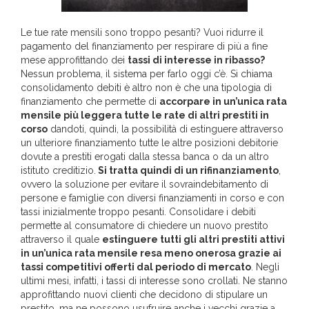
Le tue rate mensili sono troppo pesanti? Vuoi ridurre il
pagamento del finanziamento per respirare di più a fine
mese approfittando dei
tassi di interesse in ribasso?
Nessun problema, il sistema per farlo oggi c’è. Si chiama
consolidamento debiti è altro non è che una tipologia di
finanziamento che permette di
accorpare in un’unica rata
mensile più leggera tutte le rate di altri prestiti in
corso
dandoti, quindi, la possibilità di estinguere attraverso
un ulteriore finanziamento tutte le altre posizioni debitorie
dovute a prestiti erogati dalla stessa banca o da un altro
istituto creditizio.
Si tratta quindi di un rifinanziamento
,
ovvero la soluzione per evitare il sovraindebitamento di
persone e famiglie con diversi finanziamenti in corso e con
tassi inizialmente troppo pesanti. Consolidare i debiti
permette al consumatore di chiedere un nuovo prestito
attraverso il quale
estinguere tutti gli altri prestiti attivi
in un’unica rata mensile resa meno onerosa grazie ai
tassi competitivi offerti dal periodo di mercato
. Negli
ultimi mesi, infatti, i tassi di interesse sono crollati. Ne stanno
approfittando nuovi clienti che decidono di stipulare un
prestito, ma ne possono usufruire anche i vecchi grazie a