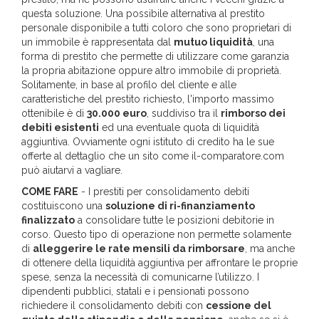
questa soluzione. Una possibile alternativa al prestito
personale disponibile a tutti coloro che sono proprietari di
un immobile è rappresentata dal
mutuo liquidità
, una
forma di prestito che permette di utilizzare come garanzia
la propria abitazione oppure altro immobile di proprietà.
Solitamente, in base al profilo del cliente e alle
caratteristiche del prestito richiesto, l'importo massimo
ottenibile è di
30.000 euro
, suddiviso tra il
rimborso dei
debiti esistenti
ed una eventuale quota di liquidità
aggiuntiva. Ovviamente ogni istituto di credito ha le sue
offerte al dettaglio che un sito come il-comparatore.com
può aiutarvi a vagliare.
COME FARE
- I prestiti per consolidamento debiti
costituiscono una
soluzione di ri-finanziamento
finalizzato
a consolidare tutte le posizioni debitorie in
corso. Questo tipo di operazione non permette solamente
di
alleggerire le rate mensili da rimborsare
, ma anche
di ottenere della liquidità aggiuntiva per affrontare le proprie
spese, senza la necessità di comunicarne l’utilizzo. I
dipendenti pubblici, statali e i pensionati possono
richiedere il consolidamento debiti con
cessione del